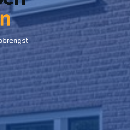
in
pbrengst